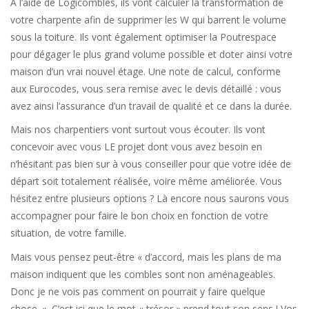
A l’aide de Logicombles, ils vont calculer la transformation de
votre charpente afin de supprimer les W qui barrent le volume
sous la toiture. Ils vont également optimiser la Poutrespace
pour dégager le plus grand volume possible et doter ainsi votre
maison d’un vrai nouvel étage. Une note de calcul, conforme
aux Eurocodes, vous sera remise avec le devis détaillé : vous
avez ainsi l’assurance d’un travail de qualité et ce dans la durée.
Mais nos charpentiers vont surtout vous écouter. Ils vont
concevoir avec vous LE projet dont vous avez besoin en
n’hésitant pas bien sur à vous conseiller pour que votre idée de
départ soit totalement réalisée, voire même améliorée. Vous
hésitez entre plusieurs options ? Là encore nous saurons vous
accompagner pour faire le bon choix en fonction de votre
situation, de votre famille.
Mais vous pensez peut-être « d’accord, mais les plans de ma
maison indiquent que les combles sont non aménageables.
Donc je ne vois pas comment on pourrait y faire quelque
chose. ». C’est ici que le mot « trésor » prend tout son sens ! Vos