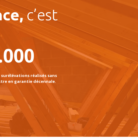
ce,
c’est
.000
 surélévations réalisés sans
stre en garantie décennale.