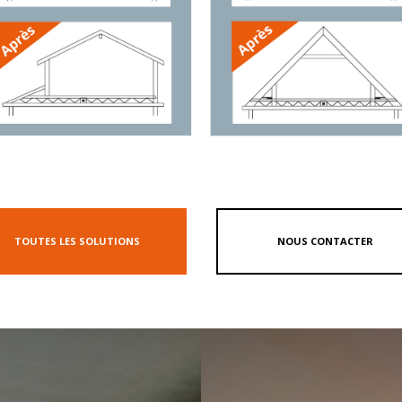
ance, a conçu ce site internet pour vous aider à construire votre projet. No
compagner au mieux, pour atteindre le meilleur résultat en espace, confo
ergétique.
fin, grâce à notre solution exclusive
Poutrespace
, vous gagnerez des mèt
ur vous rendre compte du résultat final, n’hésitez pas à visiter un agra
ez vous. Parlez-en à l’un de nos conseillers techniques qui organisera p
s clients
.
ur plus de renseignements, contactez-nous dès maintenant (étude, plan et
uhaitons une bonne lecture.
TOUTES LES SOLUTIONS
NOUS CONTACTER