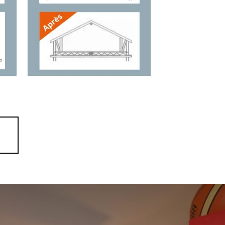
tre but est de vous
rt, lumière et performance
res carrés en toute simplicité.
ndissement de maison proche de
our vous une
visite chez un de
 devis gratuits). Nous vous