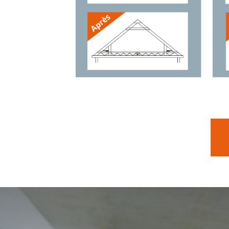
Fr
ac
én
En
Po
ch
no
Po
so