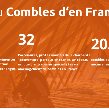
u
Combles d’en Fran
32
20
Partenaires, professionnels de la charpente
érimentés
- couverture, partout en France. Un réseau
combles et
ction
unique d'entreprises spécialisées en
aucun sini
'échanges.
aménagement de combles en France.