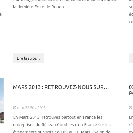
la dernière Foire de Rouen.
so
le
éc
ce
Lire la suite…
MARS 2013 : RETROUVEZ-NOUS SUR…
0
P
mar 26 Fév 2013
En Mars 2013, retrouvez partout en France les
En
entreprises du Réseau Combles d’en France sur les
ré
événements suivants : du 08 au 10 Mars : Salon de
ex