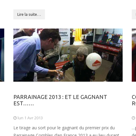
Lire la suite…
…
PARRAINAGE 2013 : ET LE GAGNANT
C
EST……
R
lun 1 Avr 2013
Le tirage au sort pour le gagnant du premier prix du
…p
Parrainage Combles d’en France 2013 a eu lieu durant
de