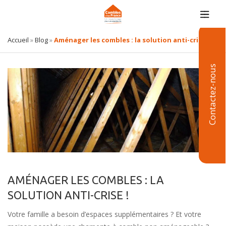
Accueil
»
Blog
»
Aménager les combles : la solution anti-crise !
Contactez-nous
AMÉNAGER LES COMBLES : LA
SOLUTION ANTI-CRISE !
Votre famille a besoin d’espaces supplémentaires ? Et votre