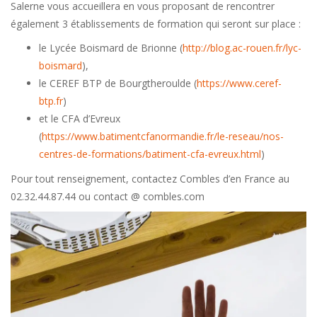
Salerne vous accueillera en vous proposant de rencontrer
également 3 établissements de formation qui seront sur place :
le Lycée Boismard de Brionne (
http://blog.ac-rouen.fr/lyc-
boismard
),
le CEREF BTP de Bourgtheroulde (
https://www.ceref-
btp.fr
)
et le CFA d’Evreux
(
https://www.batimentcfanormandie.fr/le-reseau/nos-
centres-de-formations/batiment-cfa-evreux.html
)
Pour tout renseignement, contactez Combles d’en France au
02.32.44.87.44 ou contact @ combles.com