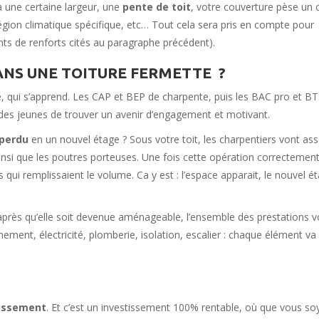
 une certaine largeur, une
pente de toit
, votre couverture pèse un 
égion climatique spécifique, etc… Tout cela sera pris en compte pour
nts de renforts cités au paragraphe précédent).
ANS UNE TOITURE FERMETTE ?
ie, qui s’apprend. Les CAP et BEP de charpente, puis les BAC pro et B
des jeunes de trouver un avenir d’engagement et motivant.
 perdu
en un nouvel étage ? Sous votre toit, les charpentiers vont as
nsi que les poutres porteuses. Une fois cette opération correctemen
is qui remplissaient le volume. Ca y est : l’espace apparait, le nouvel é
après qu’elle soit devenue aménageable, l’ensemble des prestations v
nnement, électricité, plomberie, isolation, escalier : chaque élément va
tissement
. Et c’est un investissement 100% rentable, où que vous so