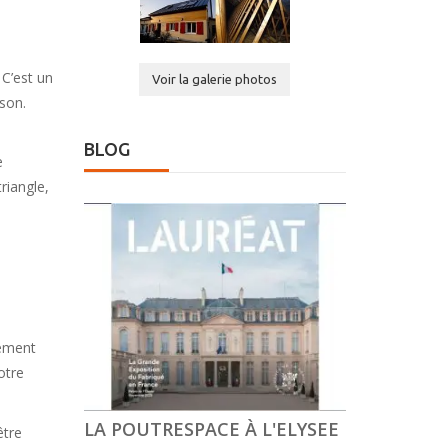
 C’est un
Voir la galerie photos
son.
BLOG
e
riangle,
tement
otre
LA POUTRESPACE À L'ELYSEE
être