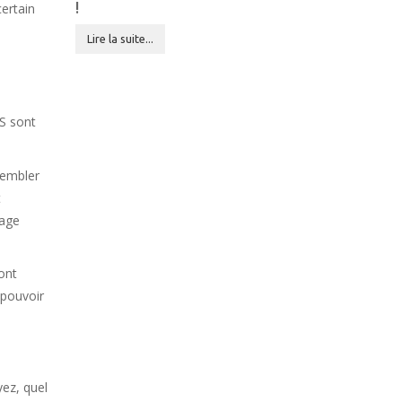
!
certain
Lire la suite...
TS sont
sembler
t
tage
ont
 pouvoir
yez, quel